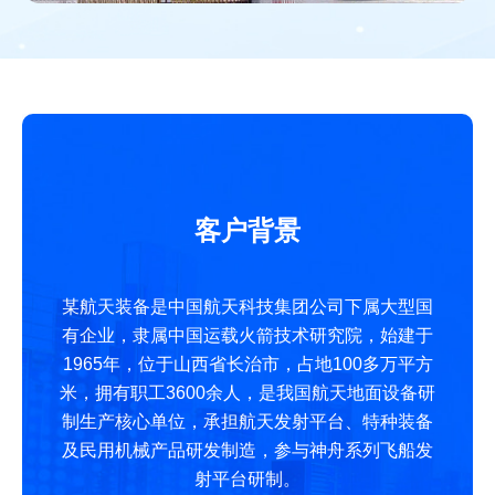
客户背景
某航天装备是中国航天科技集团公司下属大型国
有企业，隶属中国运载火箭技术研究院，始建于
1965年，位于山西省长治市，占地100多万平方
米，拥有职工3600余人，是我国航天地面设备研
制生产核心单位，承担航天发射平台、特种装备
及民用机械产品研发制造，参与神舟系列飞船发
射平台研制。