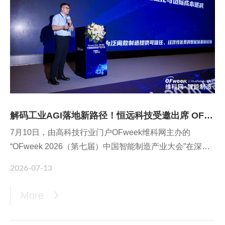
工业AI赛道的全场景覆盖能力与深厚技术积淀。
解码工业AGI落地新路径！恒远科技受邀出席 OFweek 2026 中国智能制造产业大会
7月10日，由高科技行业门户OFweek维科网主办的
“OFweek 2026（第七届）中国智能制造产业大会”在深圳
中洲万豪酒店盛大启幕。大会以“智造融合，生态共进”为
2026-07-13
主题，旨在汇聚全球产业智慧
More