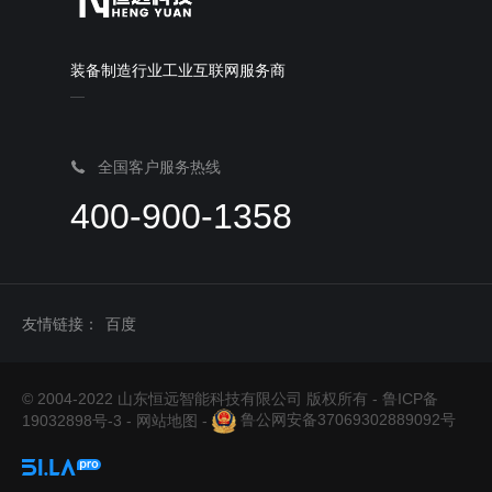
装备制造行业工业互联网服务商
全国客户服务热线
400-900-1358
友情链接：
百度
© 2004-2022 山东恒远智能科技有限公司 版权所有 -
鲁ICP备
19032898号-3
-
网站地图
-
鲁公网安备37069302889092号