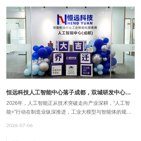
恒远科技人工智能中心落子成都，双城研发中心共启“活态自主”新纪元
2026年，人工智能正从技术突破走向产业深耕，“人工智
能+”行动在制造业纵深推进，工业大模型与智能体的规模
化部署已成为确定性趋势。同时今年4月，恒远科技在德
2026-07-06
国汉诺威发布工业大模型引擎H4 OntoX，随后快速获得资
本方密集关注、头部客户深度合作意向、地方政府专项赋