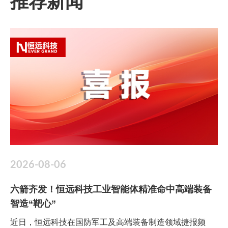
推荐新闻
2026-08-06
六箭齐发！恒远科技工业智能体精准命中高端装备
智造“靶心”
近日，恒远科技在国防军工及高端装备制造领域捷报频