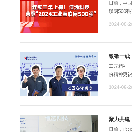
日前，中国
联网500
的卓越贡献
2024-08-2
高端装备
致敬一线 
工匠精神，
份精神更
故事，共
2024-08-2
与执着。
聚力共建
日前，哈