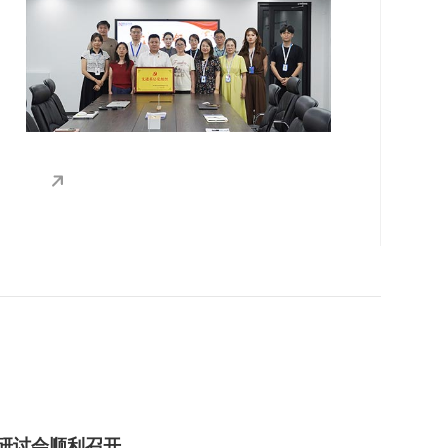
记、管委主任由如林出席并讲话，工委副书
记于复晓主持。恒远科技党支部凭借扎实的
党建工作基础和在“党建+科技创新”领域的
卓越表现，光荣获评“先进基层党组织”称
号！
研讨会顺利召开