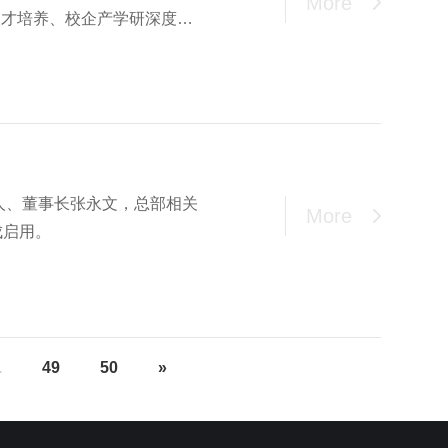
More
人才培养、校企产学研深度融
始人、董事长张永文，总部相关
More
成启用。
.
49
50
»