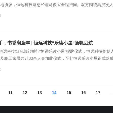
基地协议，恒远科技副总经理马俊宝全程陪同。双方围绕高层次
深入交流。
1
手，书香润童年 | 恒远科技“乐读小屋”扬帆启航
，恒远科技烟台总部举行“恒远乐读小屋”揭牌仪式，恒远科技创
及职工家属共计30余人参加此仪式，至此恒远乐读小屋正式落
0
11
12
13
14
15
16
17
..