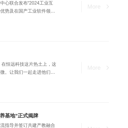
心联合发布“2024工业互
More
新优势及在国产工业软件领域
是前100强名单中唯一聚焦
求。在恒远科技这片热土上，这
More
入微。让我们一起走进他们的
受每一次锤炼背后不灭的热情
养基地”正式揭牌
交流指导并签订共建产教融合