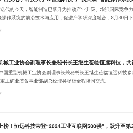
速迭代的今天，智能制造已跃升为推动产业升级、增强国际竞争力
能操作系统的前沿技术与应用，促进产学研深度融合，8月30日
线大脑”智能操作系统研讨会在西安电子科技大学南校区顺利召
2
学院/国家示范性软件学院党委书记、软件工程一级学科负责人
青山，恒远科技创始人、董事长张永文出席会议。双方紧密围绕
、核心技术支撑等进行深入研讨，为装备制造行业智能化发展共
械工业协会副理事长兼秘书长王继生莅临恒远科技，共谋重型机
，中国重型机械工业协会副理事长兼秘书长王继生莅临恒远科技
，重工矿业装备事业部副总经理吴杨杨全程陪同交流。
7
榜！恒远科技荣登“2024工业互联网500强”，跃升至第