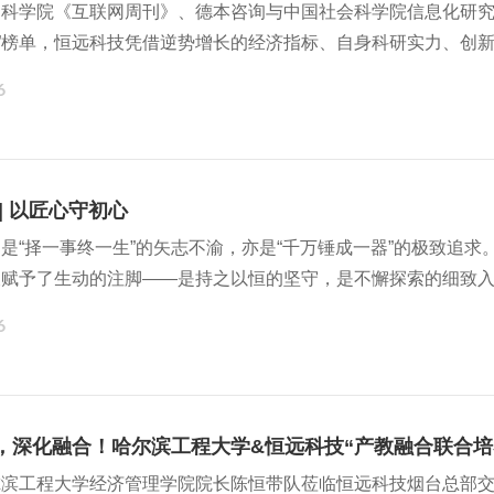
科学院《互联网周刊》、德本咨询与中国社会科学院信息化研究中
强”榜单，恒远科技凭借逆势增长的经济指标、自身科研实力、创
，位列榜单第33位（山东省内排名第3），较上年再提升6位，也
6
制造的工业互联网服务商，居细分赛道第一。
| 以匠心守初心
是“择一事终一生”的矢志不渝，亦是“千万锤成一器”的极致追
被赋予了生动的注脚——是持之以恒的坚守，是不懈探索的细致
同领略那份以匠心雕琢时光，以初心铸就辉煌的执着与力量，感
6
，深化融合！哈尔滨工程大学&恒远科技“产教融合联合培
尔滨工程大学经济管理学院院长陈恒带队莅临恒远科技烟台总部