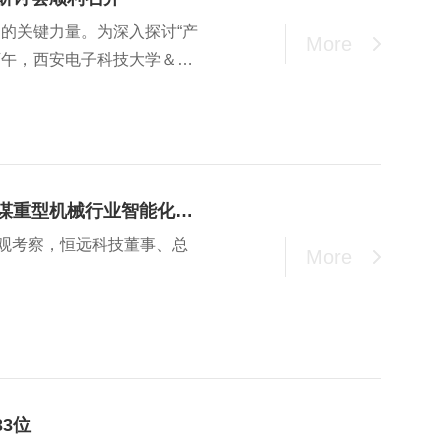
的关键力量。为深入探讨“产
More
下午，西安电子科技大学＆恒
开，西安电子科技大学计算机
，西安市智能软件工程重点实
“产线大脑”智能操作系统的
谋良策。
械行业智能化转型新方向！
参观考察，恒远科技董事、总
More
33位