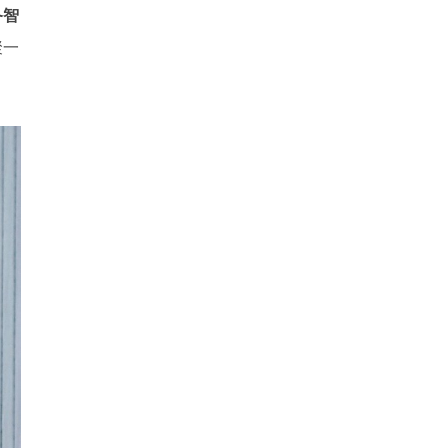
备智
聚一