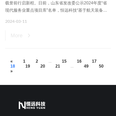
载誉前行启新程。日前，山东省发改委公示2024年度“省
现代服务业重点项目库”名单，恒远科技“基于航天装备的
智能工厂研发项目”成功入选。此外，凭借在工业智能化领
2024-03-11
域的创新实践，开年以来，恒远科技还成功入选烟台市发
改委颁布的“首批烟台市诚信典范企业”，“5G+工业互联网
More
服务创新中心”被评为“2023年度市级服务业创新中心”。
«
1
2
...
15
16
17
18
19
20
21
...
49
50
»