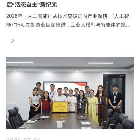
启“活态自主”新纪元
2026年，人工智能正从技术突破走向产业深耕，“人工智
能+”行动在制造业纵深推进，工业大模型与智能体的规模
化部署已成为确定性趋势。同时今年4月，恒远科技在德
国汉诺威发布工业大模型引擎H4 OntoX，随后快速获得资
本方密集关注、头部客户深度合作意向、地方政府专项赋
能以及多家生态伙伴的协同对接。为深化工业AI服务能
力、驱动自身发展，恒远科技正式在成都成立人工智能中
心，开启了一场从底层架构出发、重构工业智能的远征。