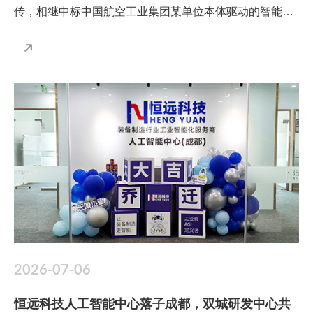
传，相继中标中国航空工业集团某单位本体驱动的智能知
识中枢升级项目、中国航天科工集团某单位RAG专业知识
库与智能体平台建设项目、中国航天科工集团某单位全链
路智能仓储协同与资源调度项目、中国电气装备集团某公
司出厂试验AI智能分析平台、中国机械工业集团某单位成
本精益智能管控项目、某大型核电装备企业MES智能升级
与生产运营协同项目，六项订单接连落地，横跨航空、航
天、电气、核电、机械等多领域，充分彰显了恒远科技在
工业AI赛道的全场景覆盖能力与深厚技术积淀。
2026-07-06
恒远科技人工智能中心落子成都，双城研发中心共