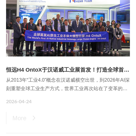
恒远H4 OntoX于汉诺威工业展首发！打造全球首个本体驱动工业大模型引擎，以“活态自主”竞逐世界舞台！
从2013年“工业4.0”概念在汉诺威横空出世，到2026年AI深
刻重塑全球工业生产方式，世界工业再次站在了变革的十
字路口。越来越多的中国企业在这片全球工业的巅峰舞台
2026-04-24
上，从跟随者破局成为创新者、定义者，引领中国“智”造
在全球AI竞争中抢占话语权。
More