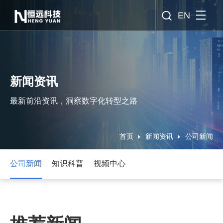
EN
新闻资讯
最新前沿资讯，洞察数字化转型之路
首页
新闻资讯
公司新闻
公司新闻
知识科普
视频中心