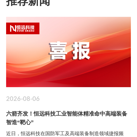
推荐新闻
2026-08-06
六箭齐发！恒远科技工业智能体精准命中高端装备
智造“靶心”
近日，恒远科技在国防军工及高端装备制造领域捷报频