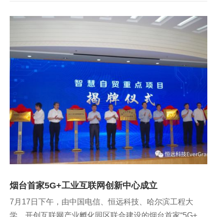
烟台首家5G+工业互联网创新中心成立
7月17日下午，由中国电信、恒远科技、哈尔滨工程大
学、开创互联网产业孵化园区联合建设的烟台首家“5G+工