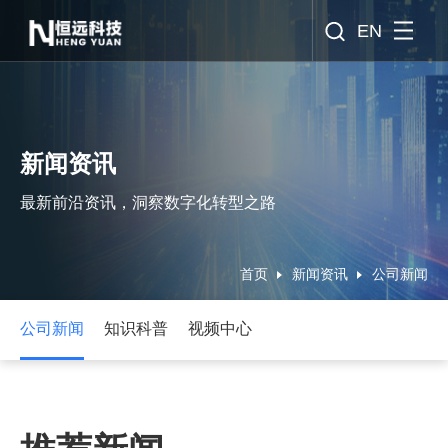
EN
新闻资讯
最新前沿资讯，洞察数字化转型之路
首页
新闻资讯
公司新闻
公司新闻
知识科普
视频中心