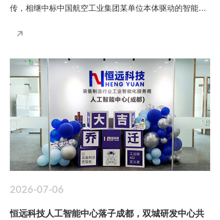
传，相继中标中国航空工业集团某单位本体驱动的智能知
识中枢升级项目、中国航天科工集团某单位RAG专业知识
库与智能体平台建设项目、中国航天科工集团某单位全链
路智能仓储协同与资源调度项目、中国电气装备集团某公
司出厂试验AI智能分析平台、中国机械工业集团某单位成
本精益智能管控项目、某大型核电装备企业MES智能升级
与生产运营协同项目，六项订单接连落地，横跨航空、航
天、电气、核电、机械等多领域，充分彰显了恒远科技在
工业AI赛道的全场景覆盖能力与深厚技术积淀。
2026-07-06
恒远科技人工智能中心落子成都，双城研发中心共