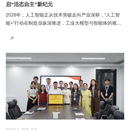
启“活态自主”新纪元
2026年，人工智能正从技术突破走向产业深耕，“人工智
能+”行动在制造业纵深推进，工业大模型与智能体的规模
化部署已成为确定性趋势。同时今年4月，恒远科技在德
国汉诺威发布工业大模型引擎H4 OntoX，随后快速获得资
本方密集关注、头部客户深度合作意向、地方政府专项赋
能以及多家生态伙伴的协同对接。为深化工业AI服务能
力、驱动自身发展，恒远科技正式在成都成立人工智能中
心，开启了一场从底层架构出发、重构工业智能的远征。