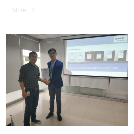
经企业申报、地方推荐、形式审查和专家评审等环节，近
More
日，中华人民共和国工业和信息化部公布了2019年企业上
云典型案例名单。恒远科技凭借自主研发运营的“天翼智
云”产品服务山西恒跃集团上榜。