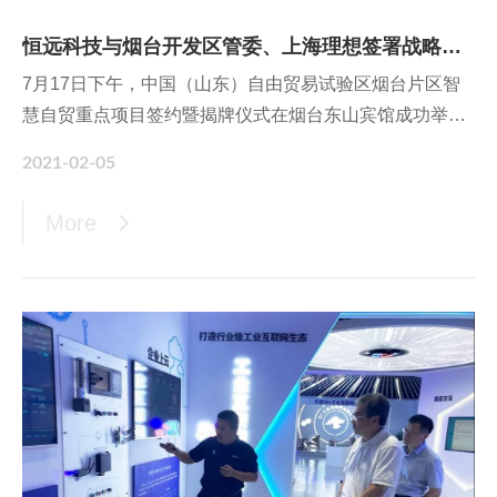
恒远科技与烟台开发区管委、上海理想签署战略合作共建研发中心
7月17日下午，中国（山东）自由贸易试验区烟台片区智
慧自贸重点项目签约暨揭牌仪式在烟台东山宾馆成功举
行。仪式上，山东恒远智能科技有限公司与烟台经济技术
2021-02-05
开发区管理委员会、上海理想信息产业(集团)有限公司签
署关于共建“烟台经济技术开发区5G+工业互联网产业研发
More
中心”合作协议。烟台市委书记张术平、烟台开发区管委书
记牟树青、恒远科技总经理张永文和上海理想总工程师丁
富强出席活动。