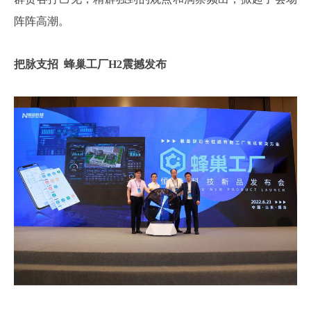
阵阵高潮。
把脉支招 蜂巢工厂H2震撼发布